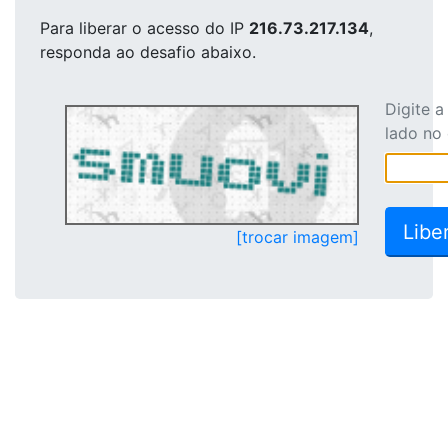
Para liberar o acesso
do IP
216.73.217.134
,
responda ao desafio abaixo.
Digite 
lado no
[trocar imagem]