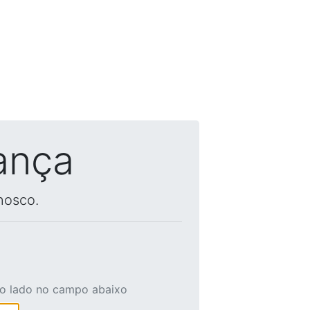
ança
nosco.
ao lado no campo abaixo