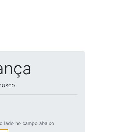
ança
nosco.
ao lado no campo abaixo