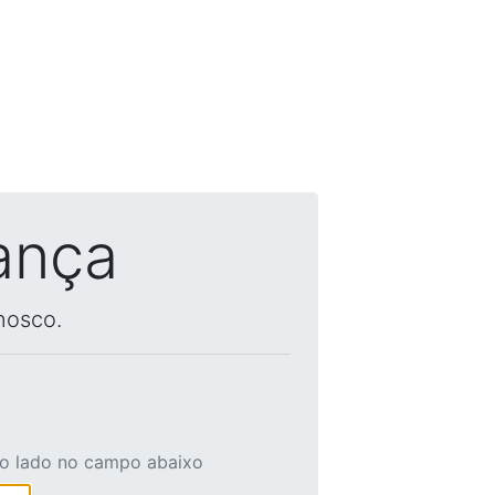
ança
nosco.
ao lado no campo abaixo